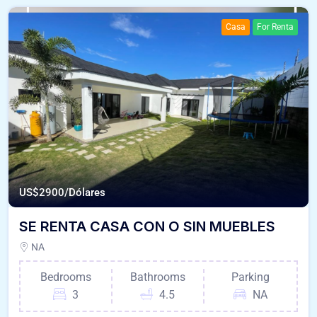
Casa
For Renta
US$
2900/Dólares
SE RENTA CASA CON O SIN MUEBLES
NA
Bedrooms
Bathrooms
Parking
3
4.5
NA