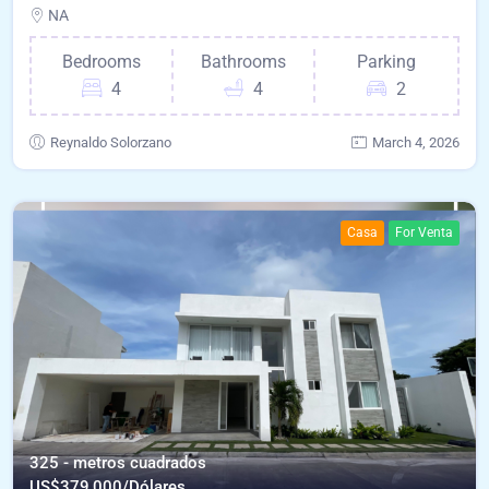
NA
Bedrooms
Bathrooms
Parking
4
4
2
Reynaldo Solorzano
March 4, 2026
Casa
For Venta
325 - metros cuadrados
US$
379,000/Dólares