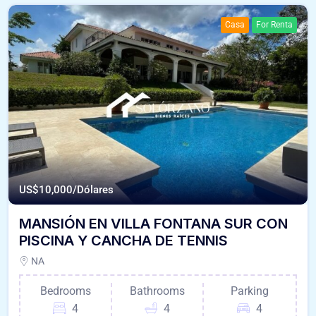
Casa
For Renta
US$
10,000/Dólares
MANSIÓN EN VILLA FONTANA SUR CON
PISCINA Y CANCHA DE TENNIS
NA
Bedrooms
Bathrooms
Parking
4
4
4