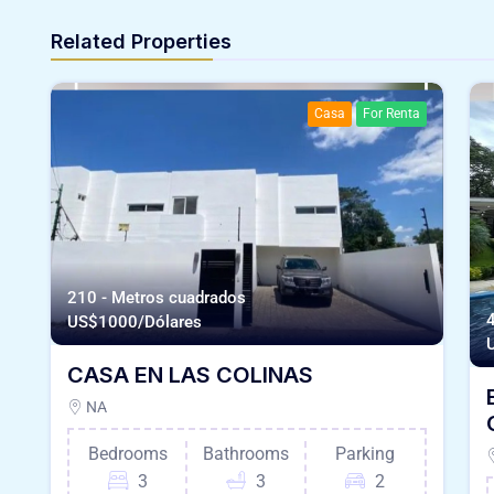
Related Properties
Casa
For Renta
210 - Metros cuadrados
US$
1000/Dólares
CASA EN LAS COLINAS
NA
Bedrooms
Bathrooms
Parking
3
3
2