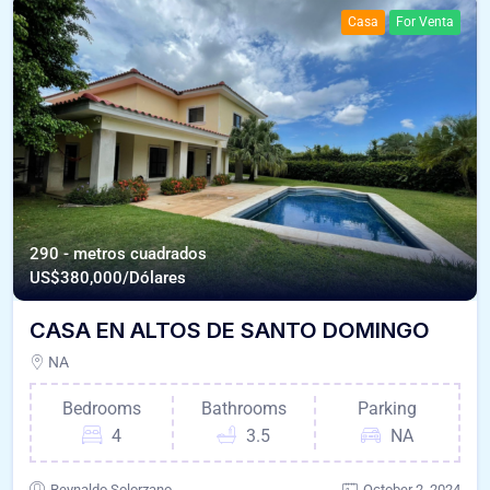
Casa
For Venta
290 - metros cuadrados
US$
380,000/Dólares
CASA EN ALTOS DE SANTO DOMINGO
NA
Bedrooms
Bathrooms
Parking
4
3.5
NA
Reynaldo Solorzano
October 2, 2024